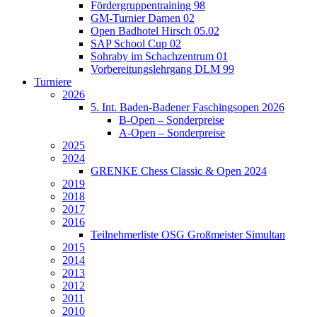
Fördergruppentraining 98
GM-Turnier Damen 02
Open Badhotel Hirsch 05.02
SAP School Cup 02
Sohraby im Schachzentrum 01
Vorbereitungslehrgang DLM 99
Turniere
2026
5. Int. Baden-Badener Faschingsopen 2026
B-Open – Sonderpreise
A-Open – Sonderpreise
2025
2024
GRENKE Chess Classic & Open 2024
2019
2018
2017
2016
Teilnehmerliste OSG Großmeister Simultan
2015
2014
2013
2012
2011
2010