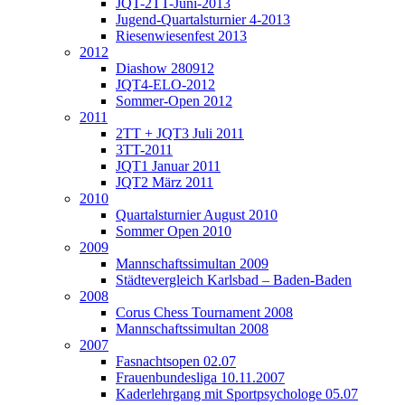
JQT-2TT-Juni-2013
Jugend-Quartalsturnier 4-2013
Riesenwiesenfest 2013
2012
Diashow 280912
JQT4-ELO-2012
Sommer-Open 2012
2011
2TT + JQT3 Juli 2011
3TT-2011
JQT1 Januar 2011
JQT2 März 2011
2010
Quartalsturnier August 2010
Sommer Open 2010
2009
Mannschaftssimultan 2009
Städtevergleich Karlsbad – Baden-Baden
2008
Corus Chess Tournament 2008
Mannschaftssimultan 2008
2007
Fasnachtsopen 02.07
Frauenbundesliga 10.11.2007
Kaderlehrgang mit Sportpsychologe 05.07