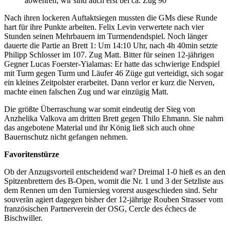
abwehren, wir sind auch erst bei ca. Zug 90
Nach ihren lockeren Auftaktsiegen mussten die GMs diese Runde
hart für ihre Punkte arbeiten. Felix Levin verwertete nach vier
Stunden seinen Mehrbauern im Turmendendspiel. Noch länger
dauerte die Partie an Brett 1: Um 14:10 Uhr, nach 4h 40min setzte
Philipp Schlosser im 107. Zug Matt. Bitter für seinen 12-jährigen
Gegner Lucas Foerster-Yialamas: Er hatte das schwierige Endspiel
mit Turm gegen Turm und Läufer 46 Züge gut verteidigt, sich sogar
ein kleines Zeitpolster erarbeitet. Dann verlor er kurz die Nerven,
machte einen falschen Zug und war einzügig Matt.
Die größte Überraschung war somit eindeutig der Sieg von
Anzhelika Valkova am dritten Brett gegen Thilo Ehmann. Sie nahm
das angebotene Material und ihr König ließ sich auch ohne
Bauernschutz nicht gefangen nehmen.
Favoritenstürze
Ob der Anzugsvorteil entscheidend war? Dreimal 1-0 hieß es an den
Spitzenbrettern des B-Open, womit die Nr. 1 und 3 der Setzliste aus
dem Rennen um den Turniersieg vorerst ausgeschieden sind. Sehr
souverän agiert dagegen bisher der 12-jährige Rouben Strasser vom
französischen Partnerverein der OSG, Cercle des échecs de
Bischwiller.