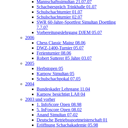
Mannschaftssimultan 21.07.07
Schachgespräch Trinkhalle 01.07
Schulschachturnier 01.07
Schulschachturnier 02.07
SWR 60-Jahre-Sportfest Simultan Doettling
7.7.07
Vorbereitungslehrgang DJEM 05.07
2006
Chess Classic Mainz 08.06
DWZ-1400-Turnier 05.07
Ferienturnier 08.06
Robert Sutterer 85 Jahre 03.07
2005
Herbstopen 05
Karpow Simultan 05
Schulschachpokal 07.05
2004
Bundeskader Lehrgang 11.04
Karpow besichtigt LA8 04
2003 und vorher
1. InfoScore Open 08.98
5. InFoscore Open 08.02
Anand Simultan 07-02
Deutsche Betriebssportmeisterschaft 01
Eröffnung Schachakademie 05.98