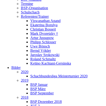
Termine
BSP-Organisation
Schulschach
Referenten/Trainer
Viswanathan Anand
Ekaterina Borulya
Christian Bossert
Mark Dvoretzky †
Artur Jussupow
Philipp Schlosser
Uwe Bönsch
Bernd Vökler
Jaroslav Srokowski
Roland Schmaltz
Ketino Kachiani-Gersinska
Bilder
2020
Schachbundesliga Meisterturnier 2020
2019
BSP Januar
BSP März
BSP September
2018
BSP Dezember 2018
JQT 3