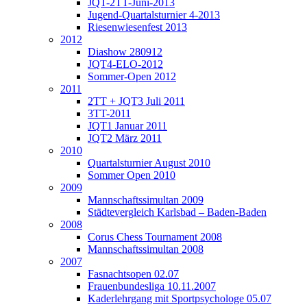
JQT-2TT-Juni-2013
Jugend-Quartalsturnier 4-2013
Riesenwiesenfest 2013
2012
Diashow 280912
JQT4-ELO-2012
Sommer-Open 2012
2011
2TT + JQT3 Juli 2011
3TT-2011
JQT1 Januar 2011
JQT2 März 2011
2010
Quartalsturnier August 2010
Sommer Open 2010
2009
Mannschaftssimultan 2009
Städtevergleich Karlsbad – Baden-Baden
2008
Corus Chess Tournament 2008
Mannschaftssimultan 2008
2007
Fasnachtsopen 02.07
Frauenbundesliga 10.11.2007
Kaderlehrgang mit Sportpsychologe 05.07