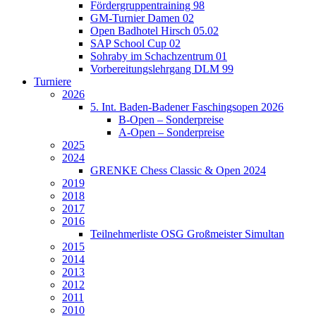
Fördergruppentraining 98
GM-Turnier Damen 02
Open Badhotel Hirsch 05.02
SAP School Cup 02
Sohraby im Schachzentrum 01
Vorbereitungslehrgang DLM 99
Turniere
2026
5. Int. Baden-Badener Faschingsopen 2026
B-Open – Sonderpreise
A-Open – Sonderpreise
2025
2024
GRENKE Chess Classic & Open 2024
2019
2018
2017
2016
Teilnehmerliste OSG Großmeister Simultan
2015
2014
2013
2012
2011
2010