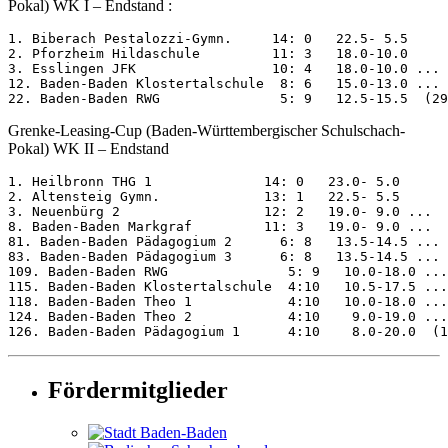
Pokal) WK I – Endstand :
1. Biberach Pestalozzi-Gymn.     14: 0   22.5- 5.5

2. Pforzheim Hildaschule         11: 3   18.0-10.0

3. Esslingen JFK                 10: 4   18.0-10.0 ...

12. Baden-Baden Klostertalschule  8: 6   15.0-13.0 ...

22. Baden-Baden RWG               5: 9   12.5-15.5  (29
Grenke-Leasing-Cup (Baden-Württembergischer Schulschach-
Pokal) WK II – Endstand
1. Heilbronn THG 1              14: 0   23.0- 5.0

2. Altensteig Gymn.             13: 1   22.5- 5.5

3. Neuenbürg 2                  12: 2   19.0- 9.0 ...

8. Baden-Baden Markgraf         11: 3   19.0- 9.0 ...

81. Baden-Baden Pädagogium 2      6: 8   13.5-14.5 ...

83. Baden-Baden Pädagogium 3      6: 8   13.5-14.5 ...

109. Baden-Baden RWG               5: 9   10.0-18.0 ...

115. Baden-Baden Klostertalschule  4:10   10.5-17.5 ...

118. Baden-Baden Theo 1            4:10   10.0-18.0 ...

124. Baden-Baden Theo 2            4:10    9.0-19.0 ...

126. Baden-Baden Pädagogium 1      4:10    8.0-20.0  (1
Fördermitglieder