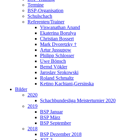
Termine
BSP-Organisation
Schulschach
Referenten/Trainer
Viswanathan Anand
Ekaterina Borulya
Christian Bossert
Mark Dvoretzky †
Artur Jussupow
Philipp Schlosser
Uwe Bönsch
Bernd Vökler
Jaroslav Srokowski
Roland Schmaltz
Ketino Kachiani-Gersinska
Bilder
2020
Schachbundesliga Meisterturnier 2020
2019
BSP Januar
BSP März
BSP September
2018
BSP Dezember 2018
JQT 3