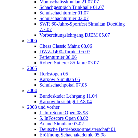
Mannschaftssimultan 21.07.07
Schachgespräch Trinkhalle 01.07
Schulschachturnier 01.07
Schulschachturnier 02.07
SWR 60-Jahre-Sportfest Simultan Doettling
7.7.07
Vorbereitungslehrgang DJEM 05.07
2006
Chess Classic Mainz 08.06
DWZ-1400-Turnier 05.07
Ferienturnier 08.06
Robert Sutterer 85 Jahre 03.07
2005
Herbstopen 05
Karpow Simultan 05
Schulschachpokal 07.05
2004
Bundeskader Lehrgang 11.04
Karpow besichtigt LA8 04
2003 und vorher
1. InfoScore Open 08.98
5. InFoscore Open 08.02
Anand Simultan 07-02
Deutsche Betriebssportmeisterschaft 01
Eröffnung Schachakademie 05.98