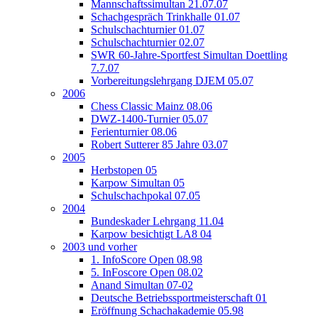
Mannschaftssimultan 21.07.07
Schachgespräch Trinkhalle 01.07
Schulschachturnier 01.07
Schulschachturnier 02.07
SWR 60-Jahre-Sportfest Simultan Doettling
7.7.07
Vorbereitungslehrgang DJEM 05.07
2006
Chess Classic Mainz 08.06
DWZ-1400-Turnier 05.07
Ferienturnier 08.06
Robert Sutterer 85 Jahre 03.07
2005
Herbstopen 05
Karpow Simultan 05
Schulschachpokal 07.05
2004
Bundeskader Lehrgang 11.04
Karpow besichtigt LA8 04
2003 und vorher
1. InfoScore Open 08.98
5. InFoscore Open 08.02
Anand Simultan 07-02
Deutsche Betriebssportmeisterschaft 01
Eröffnung Schachakademie 05.98