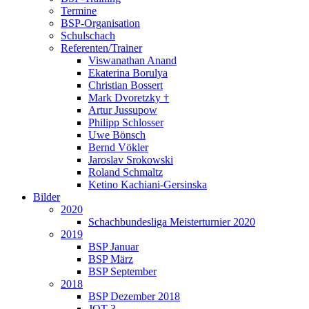
Termine
BSP-Organisation
Schulschach
Referenten/Trainer
Viswanathan Anand
Ekaterina Borulya
Christian Bossert
Mark Dvoretzky †
Artur Jussupow
Philipp Schlosser
Uwe Bönsch
Bernd Vökler
Jaroslav Srokowski
Roland Schmaltz
Ketino Kachiani-Gersinska
Bilder
2020
Schachbundesliga Meisterturnier 2020
2019
BSP Januar
BSP März
BSP September
2018
BSP Dezember 2018
JQT 3