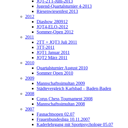
JQT-2TT-Juni-2013
Jugend-Quartalsturnier 4-2013
Riesenwiesenfest 2013
2012
Diashow 280912
JQT4-ELO-2012
Sommer-Open 2012
2011
2TT + JQT3 Juli 2011
3TT-2011
JQT1 Januar 2011
JQT2 März 2011
2010
Quartalsturnier August 2010
Sommer Open 2010
2009
Mannschaftssimultan 2009
Städtevergleich Karlsbad – Baden-Baden
2008
Corus Chess Tournament 2008
Mannschaftssimultan 2008
2007
Fasnachtsopen 02.07
Frauenbundesliga 10.11.2007
Kaderlehrgang mit Sportpsychologe 05.07