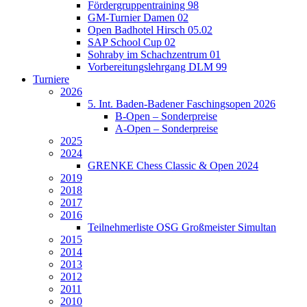
Fördergruppentraining 98
GM-Turnier Damen 02
Open Badhotel Hirsch 05.02
SAP School Cup 02
Sohraby im Schachzentrum 01
Vorbereitungslehrgang DLM 99
Turniere
2026
5. Int. Baden-Badener Faschingsopen 2026
B-Open – Sonderpreise
A-Open – Sonderpreise
2025
2024
GRENKE Chess Classic & Open 2024
2019
2018
2017
2016
Teilnehmerliste OSG Großmeister Simultan
2015
2014
2013
2012
2011
2010