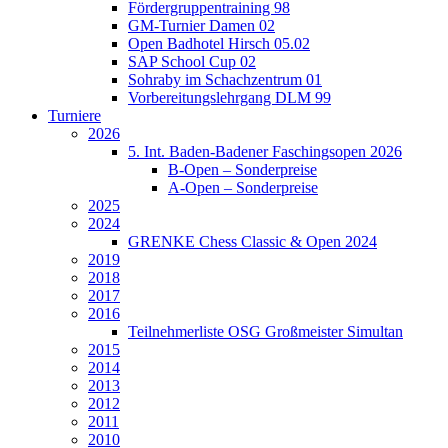
Fördergruppentraining 98
GM-Turnier Damen 02
Open Badhotel Hirsch 05.02
SAP School Cup 02
Sohraby im Schachzentrum 01
Vorbereitungslehrgang DLM 99
Turniere
2026
5. Int. Baden-Badener Faschingsopen 2026
B-Open – Sonderpreise
A-Open – Sonderpreise
2025
2024
GRENKE Chess Classic & Open 2024
2019
2018
2017
2016
Teilnehmerliste OSG Großmeister Simultan
2015
2014
2013
2012
2011
2010