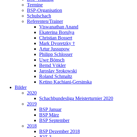
Termine
BSP-Organisation
Schulschach
Referenten/Trainer
Viswanathan Anand
Ekaterina Borulya
Christian Bossert
Mark Dvoretzky †
Artur Jussupow
Philipp Schlosser
Uwe Bönsch
Bernd Vökler
Jaroslav Srokowski
Roland Schmaltz
Ketino Kachiani-Gersinska
Bilder
2020
Schachbundesliga Meisterturnier 2020
2019
BSP Januar
BSP März
BSP September
2018
BSP Dezember 2018
JQT 3