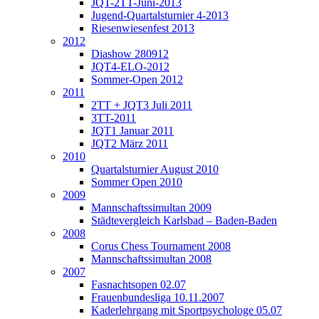
JQT-2TT-Juni-2013
Jugend-Quartalsturnier 4-2013
Riesenwiesenfest 2013
2012
Diashow 280912
JQT4-ELO-2012
Sommer-Open 2012
2011
2TT + JQT3 Juli 2011
3TT-2011
JQT1 Januar 2011
JQT2 März 2011
2010
Quartalsturnier August 2010
Sommer Open 2010
2009
Mannschaftssimultan 2009
Städtevergleich Karlsbad – Baden-Baden
2008
Corus Chess Tournament 2008
Mannschaftssimultan 2008
2007
Fasnachtsopen 02.07
Frauenbundesliga 10.11.2007
Kaderlehrgang mit Sportpsychologe 05.07