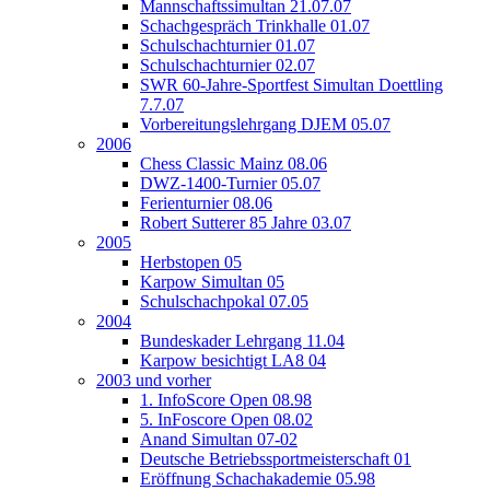
Mannschaftssimultan 21.07.07
Schachgespräch Trinkhalle 01.07
Schulschachturnier 01.07
Schulschachturnier 02.07
SWR 60-Jahre-Sportfest Simultan Doettling
7.7.07
Vorbereitungslehrgang DJEM 05.07
2006
Chess Classic Mainz 08.06
DWZ-1400-Turnier 05.07
Ferienturnier 08.06
Robert Sutterer 85 Jahre 03.07
2005
Herbstopen 05
Karpow Simultan 05
Schulschachpokal 07.05
2004
Bundeskader Lehrgang 11.04
Karpow besichtigt LA8 04
2003 und vorher
1. InfoScore Open 08.98
5. InFoscore Open 08.02
Anand Simultan 07-02
Deutsche Betriebssportmeisterschaft 01
Eröffnung Schachakademie 05.98