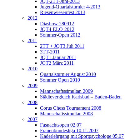
JQT-2TT-Juni-2013
Jugend-Quartalsturnier 4-2013
Riesenwiesenfest 2013
2012
Diashow 280912
JQT4-ELO-2012
Sommer-Open 2012
2011
2TT + JQT3 Juli 2011
3TT-2011
JQT1 Januar 2011
JQT2 März 2011
2010
Quartalsturnier August 2010
Sommer Open 2010
2009
Mannschaftssimultan 2009
Städtevergleich Karlsbad – Baden-Baden
2008
Corus Chess Tournament 2008
Mannschaftssimultan 2008
2007
Fasnachtsopen 02.07
Frauenbundesliga 10.11.2007
Kaderlehrgang mit Sportpsychologe 05.07