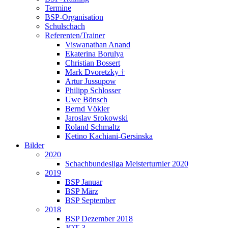
Termine
BSP-Organisation
Schulschach
Referenten/Trainer
Viswanathan Anand
Ekaterina Borulya
Christian Bossert
Mark Dvoretzky †
Artur Jussupow
Philipp Schlosser
Uwe Bönsch
Bernd Vökler
Jaroslav Srokowski
Roland Schmaltz
Ketino Kachiani-Gersinska
Bilder
2020
Schachbundesliga Meisterturnier 2020
2019
BSP Januar
BSP März
BSP September
2018
BSP Dezember 2018
JQT 3