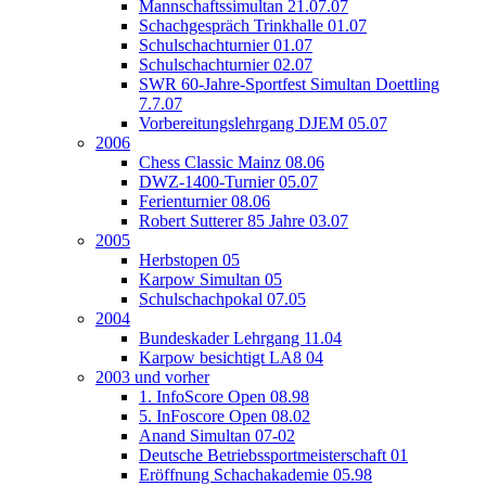
Mannschaftssimultan 21.07.07
Schachgespräch Trinkhalle 01.07
Schulschachturnier 01.07
Schulschachturnier 02.07
SWR 60-Jahre-Sportfest Simultan Doettling
7.7.07
Vorbereitungslehrgang DJEM 05.07
2006
Chess Classic Mainz 08.06
DWZ-1400-Turnier 05.07
Ferienturnier 08.06
Robert Sutterer 85 Jahre 03.07
2005
Herbstopen 05
Karpow Simultan 05
Schulschachpokal 07.05
2004
Bundeskader Lehrgang 11.04
Karpow besichtigt LA8 04
2003 und vorher
1. InfoScore Open 08.98
5. InFoscore Open 08.02
Anand Simultan 07-02
Deutsche Betriebssportmeisterschaft 01
Eröffnung Schachakademie 05.98