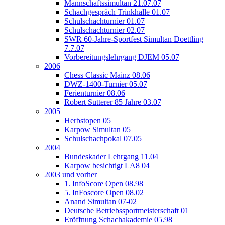
Mannschaftssimultan 21.07.07
Schachgespräch Trinkhalle 01.07
Schulschachturnier 01.07
Schulschachturnier 02.07
SWR 60-Jahre-Sportfest Simultan Doettling
7.7.07
Vorbereitungslehrgang DJEM 05.07
2006
Chess Classic Mainz 08.06
DWZ-1400-Turnier 05.07
Ferienturnier 08.06
Robert Sutterer 85 Jahre 03.07
2005
Herbstopen 05
Karpow Simultan 05
Schulschachpokal 07.05
2004
Bundeskader Lehrgang 11.04
Karpow besichtigt LA8 04
2003 und vorher
1. InfoScore Open 08.98
5. InFoscore Open 08.02
Anand Simultan 07-02
Deutsche Betriebssportmeisterschaft 01
Eröffnung Schachakademie 05.98