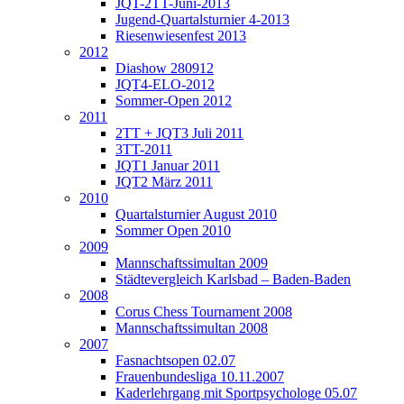
JQT-2TT-Juni-2013
Jugend-Quartalsturnier 4-2013
Riesenwiesenfest 2013
2012
Diashow 280912
JQT4-ELO-2012
Sommer-Open 2012
2011
2TT + JQT3 Juli 2011
3TT-2011
JQT1 Januar 2011
JQT2 März 2011
2010
Quartalsturnier August 2010
Sommer Open 2010
2009
Mannschaftssimultan 2009
Städtevergleich Karlsbad – Baden-Baden
2008
Corus Chess Tournament 2008
Mannschaftssimultan 2008
2007
Fasnachtsopen 02.07
Frauenbundesliga 10.11.2007
Kaderlehrgang mit Sportpsychologe 05.07