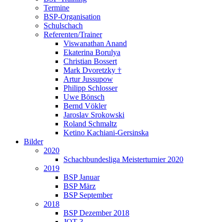
Termine
BSP-Organisation
Schulschach
Referenten/Trainer
Viswanathan Anand
Ekaterina Borulya
Christian Bossert
Mark Dvoretzky †
Artur Jussupow
Philipp Schlosser
Uwe Bönsch
Bernd Vökler
Jaroslav Srokowski
Roland Schmaltz
Ketino Kachiani-Gersinska
Bilder
2020
Schachbundesliga Meisterturnier 2020
2019
BSP Januar
BSP März
BSP September
2018
BSP Dezember 2018
JQT 3