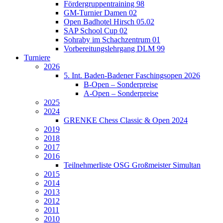
Fördergruppentraining 98
GM-Turnier Damen 02
Open Badhotel Hirsch 05.02
SAP School Cup 02
Sohraby im Schachzentrum 01
Vorbereitungslehrgang DLM 99
Turniere
2026
5. Int. Baden-Badener Faschingsopen 2026
B-Open – Sonderpreise
A-Open – Sonderpreise
2025
2024
GRENKE Chess Classic & Open 2024
2019
2018
2017
2016
Teilnehmerliste OSG Großmeister Simultan
2015
2014
2013
2012
2011
2010