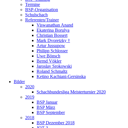
Termine
BSP-Organisation
Schulschach
Referenten/Trainer
Viswanathan Anand
Ekaterina Borulya
Christian Bossert
Mark Dvoretzky †
Artur Jussupow
Philipp Schlosser
Uwe Bönsch
Bernd Vökler
Jaroslav Srokowski
Roland Schmaltz
Ketino Kachiani-Gersinska
Bilder
2020
Schachbundesliga Meisterturnier 2020
2019
BSP Januar
BSP März
BSP September
2018
BSP Dezember 2018
JQT 3