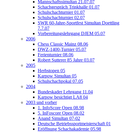
Mannschaftssimultan 21.07.07
Schachgespräch Trinkhalle 01.07
Schulschachturnier 01.07
Schulschachturnier 02.07
SWR 60-Jahre-Sportfest Simultan Doettling
7.7.07
Vorbereitungslehrgang DJEM 05.07
2006
Chess Classic Mainz 08.06
DWZ-1400-Turnier 05.07
Ferienturnier 08.06
Robert Sutterer 85 Jahre 03.07
2005
Herbstopen 05
Karpow Simultan 05
Schulschachpokal 07.05
2004
Bundeskader Lehrgang 11.04
Karpow besichtigt LA8 04
2003 und vorher
1. InfoScore Open 08.98
5. InFoscore Open 08.02
Anand Simultan 07-02
Deutsche Betriebssportmeisterschaft 01
Eröffnung Schachakademie 05.98