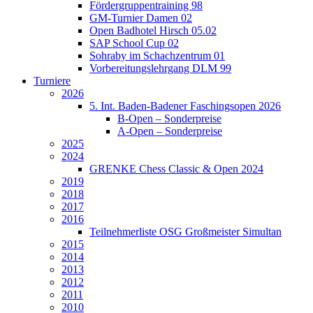
Fördergruppentraining 98
GM-Turnier Damen 02
Open Badhotel Hirsch 05.02
SAP School Cup 02
Sohraby im Schachzentrum 01
Vorbereitungslehrgang DLM 99
Turniere
2026
5. Int. Baden-Badener Faschingsopen 2026
B-Open – Sonderpreise
A-Open – Sonderpreise
2025
2024
GRENKE Chess Classic & Open 2024
2019
2018
2017
2016
Teilnehmerliste OSG Großmeister Simultan
2015
2014
2013
2012
2011
2010