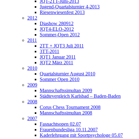
JQT-2TT-Juni-2013
Jugend-Quartalsturnier 4-2013
Riesenwiesenfest 2013
2012
Diashow 280912
JQT4-ELO-2012
Sommer-Open 2012
2011
2TT + JQT3 Juli 2011
3TT-2011
JQT1 Januar 2011
JQT2 März 2011
2010
Quartalsturnier August 2010
Sommer Open 2010
2009
Mannschaftssimultan 2009
Städtevergleich Karlsbad – Baden-Baden
2008
Corus Chess Tournament 2008
Mannschaftssimultan 2008
2007
Fasnachtsopen 02.07
Frauenbundesliga 10.11.2007
Kaderlehrgang mit Sportpsychologe 05.07