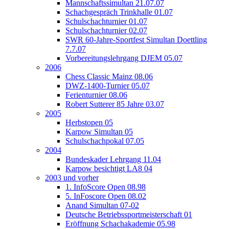
Mannschaftssimultan 21.07.07
Schachgespräch Trinkhalle 01.07
Schulschachturnier 01.07
Schulschachturnier 02.07
SWR 60-Jahre-Sportfest Simultan Doettling
7.7.07
Vorbereitungslehrgang DJEM 05.07
2006
Chess Classic Mainz 08.06
DWZ-1400-Turnier 05.07
Ferienturnier 08.06
Robert Sutterer 85 Jahre 03.07
2005
Herbstopen 05
Karpow Simultan 05
Schulschachpokal 07.05
2004
Bundeskader Lehrgang 11.04
Karpow besichtigt LA8 04
2003 und vorher
1. InfoScore Open 08.98
5. InFoscore Open 08.02
Anand Simultan 07-02
Deutsche Betriebssportmeisterschaft 01
Eröffnung Schachakademie 05.98