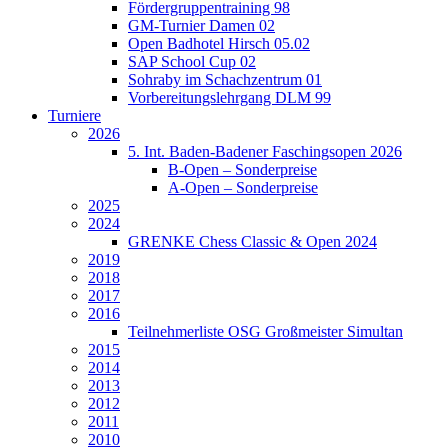
Fördergruppentraining 98
GM-Turnier Damen 02
Open Badhotel Hirsch 05.02
SAP School Cup 02
Sohraby im Schachzentrum 01
Vorbereitungslehrgang DLM 99
Turniere
2026
5. Int. Baden-Badener Faschingsopen 2026
B-Open – Sonderpreise
A-Open – Sonderpreise
2025
2024
GRENKE Chess Classic & Open 2024
2019
2018
2017
2016
Teilnehmerliste OSG Großmeister Simultan
2015
2014
2013
2012
2011
2010