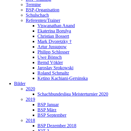
Termine
BSP-Organisation
Schulschach
Referenten/Trainer
Viswanathan Anand
Ekaterina Borulya
Christian Bossert
Mark Dvoretzky †
Artur Jussupow
Philipp Schlosser
Uwe Bönsch
Bernd Vökler
Jaroslav Srokowski
Roland Schmaltz
Ketino Kachiani-Gersinska
Bilder
2020
Schachbundesliga Meisterturnier 2020
2019
BSP Januar
BSP März
BSP September
2018
BSP Dezember 2018
JQT 3