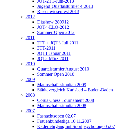
JQT-2TT-Juni-2013
Jugend-Quartalsturnier 4-2013
Riesenwiesenfest 2013
2012
Diashow 280912
JQT4-ELO-2012
Sommer-Open 2012
2011
2TT + JQT3 Juli 2011
3TT-2011
JQT1 Januar 2011
JQT2 März 2011
2010
Quartalsturnier August 2010
Sommer Open 2010
2009
Mannschaftssimultan 2009
Städtevergleich Karlsbad – Baden-Baden
2008
Corus Chess Tournament 2008
Mannschaftssimultan 2008
2007
Fasnachtsopen 02.07
Frauenbundesliga 10.11.2007
Kaderlehrgang mit Sportpsychologe 05.07