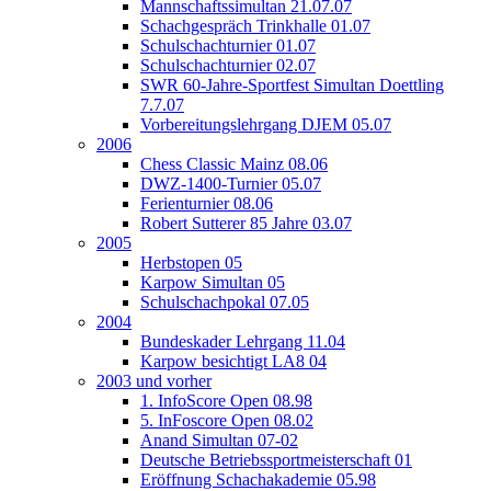
Mannschaftssimultan 21.07.07
Schachgespräch Trinkhalle 01.07
Schulschachturnier 01.07
Schulschachturnier 02.07
SWR 60-Jahre-Sportfest Simultan Doettling
7.7.07
Vorbereitungslehrgang DJEM 05.07
2006
Chess Classic Mainz 08.06
DWZ-1400-Turnier 05.07
Ferienturnier 08.06
Robert Sutterer 85 Jahre 03.07
2005
Herbstopen 05
Karpow Simultan 05
Schulschachpokal 07.05
2004
Bundeskader Lehrgang 11.04
Karpow besichtigt LA8 04
2003 und vorher
1. InfoScore Open 08.98
5. InFoscore Open 08.02
Anand Simultan 07-02
Deutsche Betriebssportmeisterschaft 01
Eröffnung Schachakademie 05.98