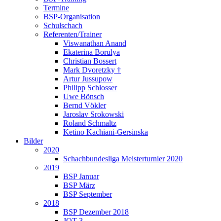
Termine
BSP-Organisation
Schulschach
Referenten/Trainer
Viswanathan Anand
Ekaterina Borulya
Christian Bossert
Mark Dvoretzky †
Artur Jussupow
Philipp Schlosser
Uwe Bönsch
Bernd Vökler
Jaroslav Srokowski
Roland Schmaltz
Ketino Kachiani-Gersinska
Bilder
2020
Schachbundesliga Meisterturnier 2020
2019
BSP Januar
BSP März
BSP September
2018
BSP Dezember 2018
JQT 3