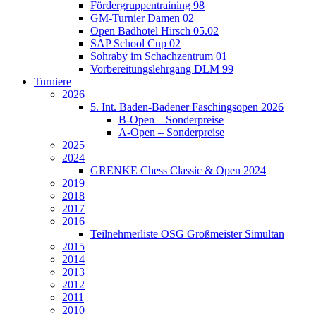
Fördergruppentraining 98
GM-Turnier Damen 02
Open Badhotel Hirsch 05.02
SAP School Cup 02
Sohraby im Schachzentrum 01
Vorbereitungslehrgang DLM 99
Turniere
2026
5. Int. Baden-Badener Faschingsopen 2026
B-Open – Sonderpreise
A-Open – Sonderpreise
2025
2024
GRENKE Chess Classic & Open 2024
2019
2018
2017
2016
Teilnehmerliste OSG Großmeister Simultan
2015
2014
2013
2012
2011
2010