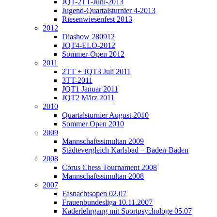
JQT-2TT-Juni-2013
Jugend-Quartalsturnier 4-2013
Riesenwiesenfest 2013
2012
Diashow 280912
JQT4-ELO-2012
Sommer-Open 2012
2011
2TT + JQT3 Juli 2011
3TT-2011
JQT1 Januar 2011
JQT2 März 2011
2010
Quartalsturnier August 2010
Sommer Open 2010
2009
Mannschaftssimultan 2009
Städtevergleich Karlsbad – Baden-Baden
2008
Corus Chess Tournament 2008
Mannschaftssimultan 2008
2007
Fasnachtsopen 02.07
Frauenbundesliga 10.11.2007
Kaderlehrgang mit Sportpsychologe 05.07