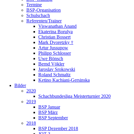
Termine
BSP-Organisation
Schulschach
Referenten/Trainer
Viswanathan Anand
Ekaterina Borulya
Christian Bossert
Mark Dvoretzky †
Artur Jussupow
Philipp Schlosser
Uwe Bönsch
Bernd Vökler
Jaroslav Srokowski
Roland Schmaltz
Ketino Kachiani-Gersinska
Bilder
2020
Schachbundesliga Meisterturnier 2020
2019
BSP Januar
BSP März
BSP September
2018
BSP Dezember 2018
JQT 3