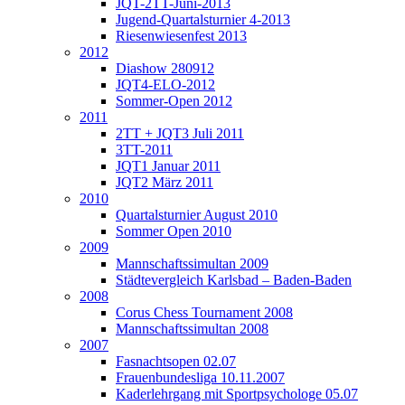
JQT-2TT-Juni-2013
Jugend-Quartalsturnier 4-2013
Riesenwiesenfest 2013
2012
Diashow 280912
JQT4-ELO-2012
Sommer-Open 2012
2011
2TT + JQT3 Juli 2011
3TT-2011
JQT1 Januar 2011
JQT2 März 2011
2010
Quartalsturnier August 2010
Sommer Open 2010
2009
Mannschaftssimultan 2009
Städtevergleich Karlsbad – Baden-Baden
2008
Corus Chess Tournament 2008
Mannschaftssimultan 2008
2007
Fasnachtsopen 02.07
Frauenbundesliga 10.11.2007
Kaderlehrgang mit Sportpsychologe 05.07