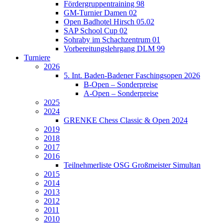
Fördergruppentraining 98
GM-Turnier Damen 02
Open Badhotel Hirsch 05.02
SAP School Cup 02
Sohraby im Schachzentrum 01
Vorbereitungslehrgang DLM 99
Turniere
2026
5. Int. Baden-Badener Faschingsopen 2026
B-Open – Sonderpreise
A-Open – Sonderpreise
2025
2024
GRENKE Chess Classic & Open 2024
2019
2018
2017
2016
Teilnehmerliste OSG Großmeister Simultan
2015
2014
2013
2012
2011
2010