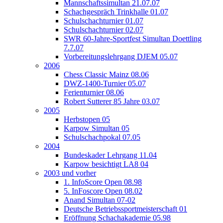
Mannschaftssimultan 21.07.07
Schachgespräch Trinkhalle 01.07
Schulschachturnier 01.07
Schulschachturnier 02.07
SWR 60-Jahre-Sportfest Simultan Doettling
7.7.07
Vorbereitungslehrgang DJEM 05.07
2006
Chess Classic Mainz 08.06
DWZ-1400-Turnier 05.07
Ferienturnier 08.06
Robert Sutterer 85 Jahre 03.07
2005
Herbstopen 05
Karpow Simultan 05
Schulschachpokal 07.05
2004
Bundeskader Lehrgang 11.04
Karpow besichtigt LA8 04
2003 und vorher
1. InfoScore Open 08.98
5. InFoscore Open 08.02
Anand Simultan 07-02
Deutsche Betriebssportmeisterschaft 01
Eröffnung Schachakademie 05.98