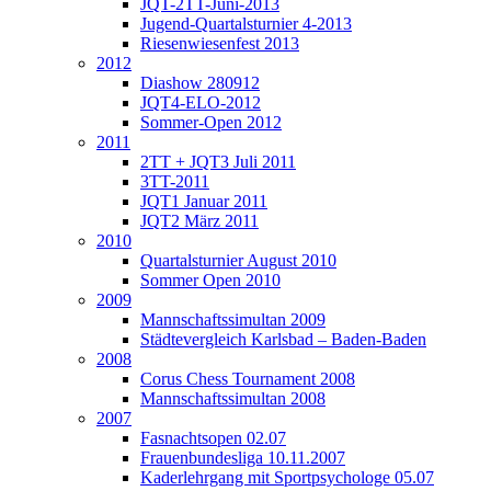
JQT-2TT-Juni-2013
Jugend-Quartalsturnier 4-2013
Riesenwiesenfest 2013
2012
Diashow 280912
JQT4-ELO-2012
Sommer-Open 2012
2011
2TT + JQT3 Juli 2011
3TT-2011
JQT1 Januar 2011
JQT2 März 2011
2010
Quartalsturnier August 2010
Sommer Open 2010
2009
Mannschaftssimultan 2009
Städtevergleich Karlsbad – Baden-Baden
2008
Corus Chess Tournament 2008
Mannschaftssimultan 2008
2007
Fasnachtsopen 02.07
Frauenbundesliga 10.11.2007
Kaderlehrgang mit Sportpsychologe 05.07