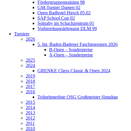
Fördergruppentraining 98
GM-Turnier Damen 02
Open Badhotel Hirsch 05.02
SAP School Cup 02
Sohraby im Schachzentrum 01
Vorbereitungslehrgang DLM 99
Turniere
2026
5. Int. Baden-Badener Faschingsopen 2026
B-Open – Sonderpreise
A-Open – Sonderpreise
2025
2024
GRENKE Chess Classic & Open 2024
2019
2018
2017
2016
Teilnehmerliste OSG Großmeister Simultan
2015
2014
2013
2012
2011
2010