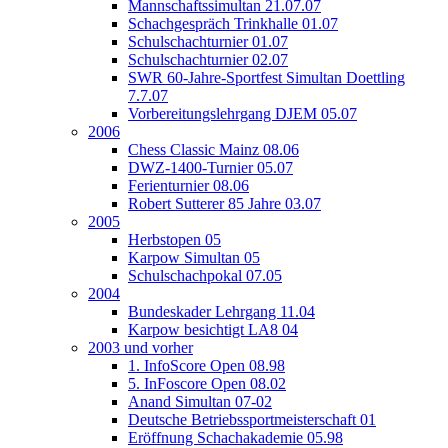
Mannschaftssimultan 21.07.07
Schachgespräch Trinkhalle 01.07
Schulschachturnier 01.07
Schulschachturnier 02.07
SWR 60-Jahre-Sportfest Simultan Doettling
7.7.07
Vorbereitungslehrgang DJEM 05.07
2006
Chess Classic Mainz 08.06
DWZ-1400-Turnier 05.07
Ferienturnier 08.06
Robert Sutterer 85 Jahre 03.07
2005
Herbstopen 05
Karpow Simultan 05
Schulschachpokal 07.05
2004
Bundeskader Lehrgang 11.04
Karpow besichtigt LA8 04
2003 und vorher
1. InfoScore Open 08.98
5. InFoscore Open 08.02
Anand Simultan 07-02
Deutsche Betriebssportmeisterschaft 01
Eröffnung Schachakademie 05.98