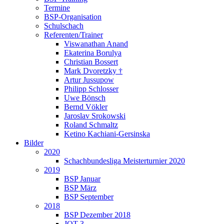
Termine
BSP-Organisation
Schulschach
Referenten/Trainer
Viswanathan Anand
Ekaterina Borulya
Christian Bossert
Mark Dvoretzky †
Artur Jussupow
Philipp Schlosser
Uwe Bönsch
Bernd Vökler
Jaroslav Srokowski
Roland Schmaltz
Ketino Kachiani-Gersinska
Bilder
2020
Schachbundesliga Meisterturnier 2020
2019
BSP Januar
BSP März
BSP September
2018
BSP Dezember 2018
JQT 3