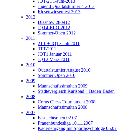
JQT-2TT-Juni-2013
Jugend-Quartalsturnier 4-2013
Riesenwiesenfest 2013
2012
Diashow 280912
JQT4-ELO-2012
Sommer-Open 2012
2011
2TT + JQT3 Juli 2011
3TT-2011
JQT1 Januar 2011
JQT2 März 2011
2010
Quartalsturnier August 2010
Sommer Open 2010
2009
Mannschaftssimultan 2009
Städtevergleich Karlsbad – Baden-Baden
2008
Corus Chess Tournament 2008
Mannschaftssimultan 2008
2007
Fasnachtsopen 02.07
Frauenbundesliga 10.11.2007
Kaderlehrgang mit Sportpsychologe 05.07