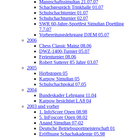
Mannschaftssimultan 21.07.07
Schachgespräch Trinkhalle 01.07
Schulschachturnier 01.07
Schulschachturnier 02.07
SWR 60-Jahre-Sportfest Simultan Doettling
7.7.07
Vorbereitungslehrgang DJEM 05.07
2006
Chess Classic Mainz 08.06
DWZ-1400-Turnier 05.07
Ferienturnier 08.06
Robert Sutterer 85 Jahre 03.07
2005
Herbstopen 05
Karpow Simultan 05
Schulschachpokal 07.05
2004
Bundeskader Lehrgang 11.04
Karpow besichtigt LA8 04
2003 und vorher
1. InfoScore Open 08.98
5. InFoscore Open 08.02
Anand Simultan 07-02
Deutsche Betriebssportmeisterschaft 01
Eröffnung Schachakademie 05.98