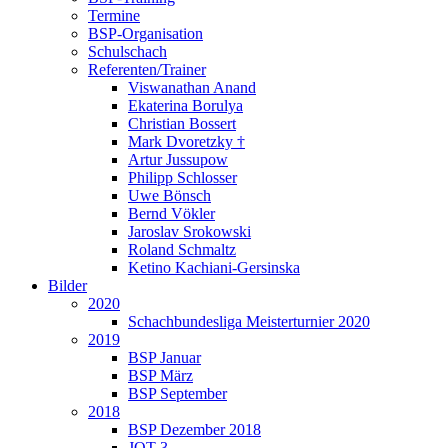
Termine
BSP-Organisation
Schulschach
Referenten/Trainer
Viswanathan Anand
Ekaterina Borulya
Christian Bossert
Mark Dvoretzky †
Artur Jussupow
Philipp Schlosser
Uwe Bönsch
Bernd Vökler
Jaroslav Srokowski
Roland Schmaltz
Ketino Kachiani-Gersinska
Bilder
2020
Schachbundesliga Meisterturnier 2020
2019
BSP Januar
BSP März
BSP September
2018
BSP Dezember 2018
JQT 3