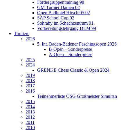
Fördergruppentraining 98
GM-Turnier Damen 02
Open Badhotel Hirsch 05.02
SAP School Cup 02
Sohraby im Schachzentrum 01
Vorbereitungslehrgang DLM 99
Turniere
2026
5. Int. Baden-Badener Faschingsopen 2026
B-Open – Sonderpreise
A-Open – Sonderpreise
2025
2024
GRENKE Chess Classic & Open 2024
2019
2018
2017
2016
Teilnehmerliste OSG Großmeister Simultan
2015
2014
2013
2012
2011
2010