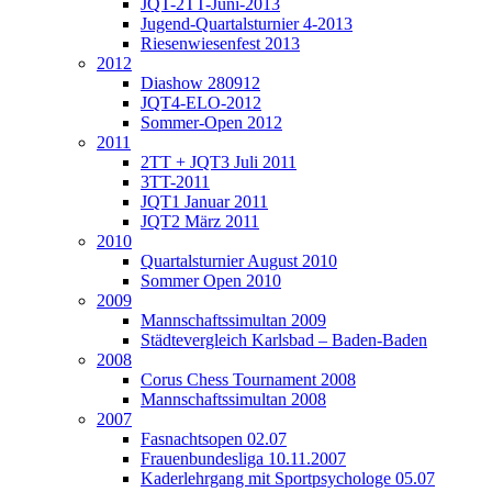
JQT-2TT-Juni-2013
Jugend-Quartalsturnier 4-2013
Riesenwiesenfest 2013
2012
Diashow 280912
JQT4-ELO-2012
Sommer-Open 2012
2011
2TT + JQT3 Juli 2011
3TT-2011
JQT1 Januar 2011
JQT2 März 2011
2010
Quartalsturnier August 2010
Sommer Open 2010
2009
Mannschaftssimultan 2009
Städtevergleich Karlsbad – Baden-Baden
2008
Corus Chess Tournament 2008
Mannschaftssimultan 2008
2007
Fasnachtsopen 02.07
Frauenbundesliga 10.11.2007
Kaderlehrgang mit Sportpsychologe 05.07