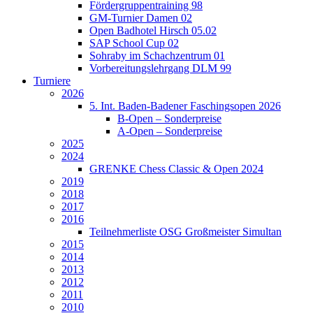
Fördergruppentraining 98
GM-Turnier Damen 02
Open Badhotel Hirsch 05.02
SAP School Cup 02
Sohraby im Schachzentrum 01
Vorbereitungslehrgang DLM 99
Turniere
2026
5. Int. Baden-Badener Faschingsopen 2026
B-Open – Sonderpreise
A-Open – Sonderpreise
2025
2024
GRENKE Chess Classic & Open 2024
2019
2018
2017
2016
Teilnehmerliste OSG Großmeister Simultan
2015
2014
2013
2012
2011
2010