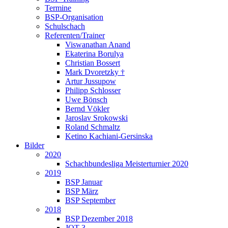
Termine
BSP-Organisation
Schulschach
Referenten/Trainer
Viswanathan Anand
Ekaterina Borulya
Christian Bossert
Mark Dvoretzky †
Artur Jussupow
Philipp Schlosser
Uwe Bönsch
Bernd Vökler
Jaroslav Srokowski
Roland Schmaltz
Ketino Kachiani-Gersinska
Bilder
2020
Schachbundesliga Meisterturnier 2020
2019
BSP Januar
BSP März
BSP September
2018
BSP Dezember 2018
JQT 3