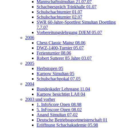
Mannschaftssimultan 21.07.07
Schachgespräch Trinkhalle 01.07
Schulschachturnier 01.07
Schulschachturnier 02.07
SWR 60-Jahre-Sportfest Simultan Doettling
7.7.07
Vorbereitungslehrgang DJEM 05.07
2006
Chess Classic Mainz 08.06
DWZ-1400-Turnier 05.07
Ferienturnier 08.06
Robert Sutterer 85 Jahre 03.07
2005
Herbstopen 05
Karpow Simultan 05
Schulschachpokal 07.05
2004
Bundeskader Lehrgang 11.04
Karpow besichtigt LA8 04
2003 und vorher
1. InfoScore Open 08.98
5. InFoscore Open 08.02
Anand Simultan 07-02
Deutsche Betriebssportmeisterschaft 01
Eröffnung Schachakademie 05.98