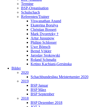
Termine
BSP-Organisation
Schulschach
Referenten/Trainer
Viswanathan Anand
Ekaterina Borulya
Christian Bossert
Mark Dvoretzky †
Artur Jussupow
Philipp Schlosser
Uwe Bönsch
Bernd Vökler
Jaroslav Srokowski
Roland Schmaltz
Ketino Kachiani-Gersinska
Bilder
2020
Schachbundesliga Meisterturnier 2020
2019
BSP Januar
BSP März
BSP September
2018
BSP Dezember 2018
JQT 3