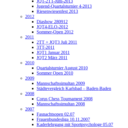
JQT-2TT-Juni-2013
Jugend-Quartalsturnier 4-2013
Riesenwiesenfest 2013
2012
Diashow 280912
JQT4-ELO-2012
Sommer-Open 2012
2011
2TT + JQT3 Juli 2011
3TT-2011
JQT1 Januar 2011
JQT2 März 2011
2010
Quartalsturnier August 2010
Sommer Open 2010
2009
Mannschaftssimultan 2009
Städtevergleich Karlsbad – Baden-Baden
2008
Corus Chess Tournament 2008
Mannschaftssimultan 2008
2007
Fasnachtsopen 02.07
Frauenbundesliga 10.11.2007
Kaderlehrgang mit Sportpsychologe 05.07