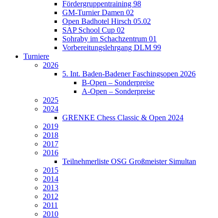
Fördergruppentraining 98
GM-Turnier Damen 02
Open Badhotel Hirsch 05.02
SAP School Cup 02
Sohraby im Schachzentrum 01
Vorbereitungslehrgang DLM 99
Turniere
2026
5. Int. Baden-Badener Faschingsopen 2026
B-Open – Sonderpreise
A-Open – Sonderpreise
2025
2024
GRENKE Chess Classic & Open 2024
2019
2018
2017
2016
Teilnehmerliste OSG Großmeister Simultan
2015
2014
2013
2012
2011
2010