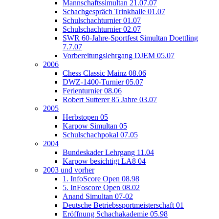
Mannschaftssimultan 21.07.07
Schachgespräch Trinkhalle 01.07
Schulschachturnier 01.07
Schulschachturnier 02.07
SWR 60-Jahre-Sportfest Simultan Doettling
7.7.07
Vorbereitungslehrgang DJEM 05.07
2006
Chess Classic Mainz 08.06
DWZ-1400-Turnier 05.07
Ferienturnier 08.06
Robert Sutterer 85 Jahre 03.07
2005
Herbstopen 05
Karpow Simultan 05
Schulschachpokal 07.05
2004
Bundeskader Lehrgang 11.04
Karpow besichtigt LA8 04
2003 und vorher
1. InfoScore Open 08.98
5. InFoscore Open 08.02
Anand Simultan 07-02
Deutsche Betriebssportmeisterschaft 01
Eröffnung Schachakademie 05.98