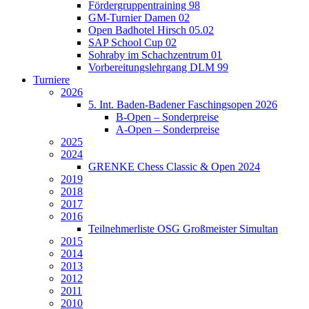
Fördergruppentraining 98
GM-Turnier Damen 02
Open Badhotel Hirsch 05.02
SAP School Cup 02
Sohraby im Schachzentrum 01
Vorbereitungslehrgang DLM 99
Turniere
2026
5. Int. Baden-Badener Faschingsopen 2026
B-Open – Sonderpreise
A-Open – Sonderpreise
2025
2024
GRENKE Chess Classic & Open 2024
2019
2018
2017
2016
Teilnehmerliste OSG Großmeister Simultan
2015
2014
2013
2012
2011
2010