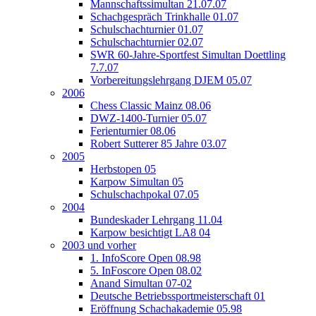
Mannschaftssimultan 21.07.07
Schachgespräch Trinkhalle 01.07
Schulschachturnier 01.07
Schulschachturnier 02.07
SWR 60-Jahre-Sportfest Simultan Doettling
7.7.07
Vorbereitungslehrgang DJEM 05.07
2006
Chess Classic Mainz 08.06
DWZ-1400-Turnier 05.07
Ferienturnier 08.06
Robert Sutterer 85 Jahre 03.07
2005
Herbstopen 05
Karpow Simultan 05
Schulschachpokal 07.05
2004
Bundeskader Lehrgang 11.04
Karpow besichtigt LA8 04
2003 und vorher
1. InfoScore Open 08.98
5. InFoscore Open 08.02
Anand Simultan 07-02
Deutsche Betriebssportmeisterschaft 01
Eröffnung Schachakademie 05.98