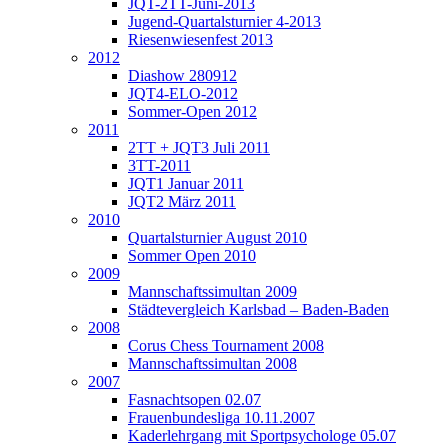
JQT-2TT-Juni-2013
Jugend-Quartalsturnier 4-2013
Riesenwiesenfest 2013
2012
Diashow 280912
JQT4-ELO-2012
Sommer-Open 2012
2011
2TT + JQT3 Juli 2011
3TT-2011
JQT1 Januar 2011
JQT2 März 2011
2010
Quartalsturnier August 2010
Sommer Open 2010
2009
Mannschaftssimultan 2009
Städtevergleich Karlsbad – Baden-Baden
2008
Corus Chess Tournament 2008
Mannschaftssimultan 2008
2007
Fasnachtsopen 02.07
Frauenbundesliga 10.11.2007
Kaderlehrgang mit Sportpsychologe 05.07