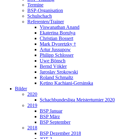
Termine
BSP-Organisation
Schulschach
Referenten/Trainer
Viswanathan Anand
Ekaterina Borulya
Christian Bossert
Mark Dvoretzky †
Artur Jussupow
Philipp Schlosser
Uwe Bönsch
Bernd Vökler
Jaroslav Srokowski
Roland Schmaltz
Ketino Kachiani-Gersinska
Bilder
2020
Schachbundesliga Meisterturnier 2020
2019
BSP Januar
BSP März
BSP September
2018
BSP Dezember 2018
JQT 3