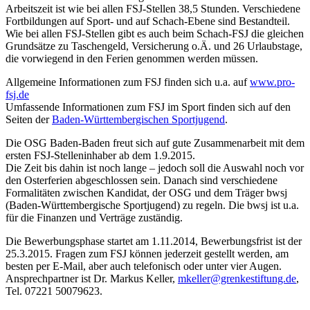
Arbeitszeit ist wie bei allen FSJ-Stellen 38,5 Stunden. Verschiedene
Fortbildungen auf Sport- und auf Schach-Ebene sind Bestandteil.
Wie bei allen FSJ-Stellen gibt es auch beim Schach-FSJ die gleichen
Grundsätze zu Taschengeld, Versicherung o.Ä. und 26 Urlaubstage,
die vorwiegend in den Ferien genommen werden müssen.
Allgemeine Informationen zum FSJ finden sich u.a. auf
www.pro-
fsj.de
Umfassende Informationen zum FSJ im Sport finden sich auf den
Seiten der
Baden-Württembergischen Sportjugend
.
Die OSG Baden-Baden freut sich auf gute Zusammenarbeit mit dem
ersten FSJ-Stelleninhaber ab dem 1.9.2015.
Die Zeit bis dahin ist noch lange – jedoch soll die Auswahl noch vor
den Osterferien abgeschlossen sein. Danach sind verschiedene
Formalitäten zwischen Kandidat, der OSG und dem Träger bwsj
(Baden-Württembergische Sportjugend) zu regeln. Die bwsj ist u.a.
für die Finanzen und Verträge zuständig.
Die Bewerbungsphase startet am 1.11.2014, Bewerbungsfrist ist der
25.3.2015. Fragen zum FSJ können jederzeit gestellt werden, am
besten per E-Mail, aber auch telefonisch oder unter vier Augen.
Ansprechpartner ist Dr. Markus Keller,
mkeller@grenkestiftung.de
,
Tel. 07221 50079623.