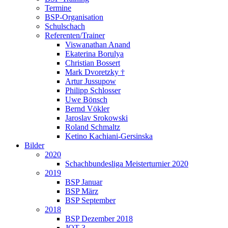
Termine
BSP-Organisation
Schulschach
Referenten/Trainer
Viswanathan Anand
Ekaterina Borulya
Christian Bossert
Mark Dvoretzky †
Artur Jussupow
Philipp Schlosser
Uwe Bönsch
Bernd Vökler
Jaroslav Srokowski
Roland Schmaltz
Ketino Kachiani-Gersinska
Bilder
2020
Schachbundesliga Meisterturnier 2020
2019
BSP Januar
BSP März
BSP September
2018
BSP Dezember 2018
JQT 3