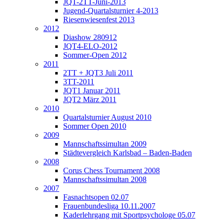
JQT-2TT-Juni-2013
Jugend-Quartalsturnier 4-2013
Riesenwiesenfest 2013
2012
Diashow 280912
JQT4-ELO-2012
Sommer-Open 2012
2011
2TT + JQT3 Juli 2011
3TT-2011
JQT1 Januar 2011
JQT2 März 2011
2010
Quartalsturnier August 2010
Sommer Open 2010
2009
Mannschaftssimultan 2009
Städtevergleich Karlsbad – Baden-Baden
2008
Corus Chess Tournament 2008
Mannschaftssimultan 2008
2007
Fasnachtsopen 02.07
Frauenbundesliga 10.11.2007
Kaderlehrgang mit Sportpsychologe 05.07