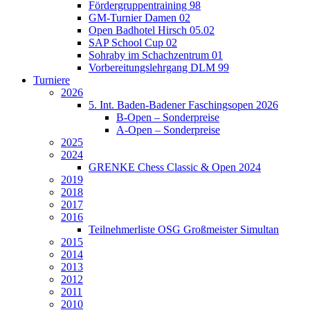
Fördergruppentraining 98
GM-Turnier Damen 02
Open Badhotel Hirsch 05.02
SAP School Cup 02
Sohraby im Schachzentrum 01
Vorbereitungslehrgang DLM 99
Turniere
2026
5. Int. Baden-Badener Faschingsopen 2026
B-Open – Sonderpreise
A-Open – Sonderpreise
2025
2024
GRENKE Chess Classic & Open 2024
2019
2018
2017
2016
Teilnehmerliste OSG Großmeister Simultan
2015
2014
2013
2012
2011
2010