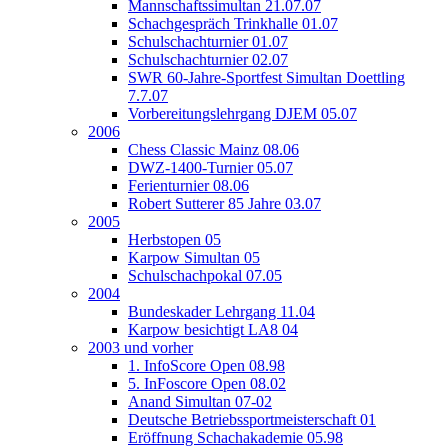
Mannschaftssimultan 21.07.07
Schachgespräch Trinkhalle 01.07
Schulschachturnier 01.07
Schulschachturnier 02.07
SWR 60-Jahre-Sportfest Simultan Doettling
7.7.07
Vorbereitungslehrgang DJEM 05.07
2006
Chess Classic Mainz 08.06
DWZ-1400-Turnier 05.07
Ferienturnier 08.06
Robert Sutterer 85 Jahre 03.07
2005
Herbstopen 05
Karpow Simultan 05
Schulschachpokal 07.05
2004
Bundeskader Lehrgang 11.04
Karpow besichtigt LA8 04
2003 und vorher
1. InfoScore Open 08.98
5. InFoscore Open 08.02
Anand Simultan 07-02
Deutsche Betriebssportmeisterschaft 01
Eröffnung Schachakademie 05.98