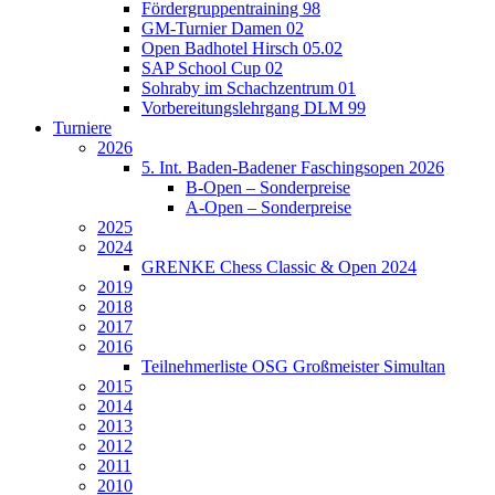
Fördergruppentraining 98
GM-Turnier Damen 02
Open Badhotel Hirsch 05.02
SAP School Cup 02
Sohraby im Schachzentrum 01
Vorbereitungslehrgang DLM 99
Turniere
2026
5. Int. Baden-Badener Faschingsopen 2026
B-Open – Sonderpreise
A-Open – Sonderpreise
2025
2024
GRENKE Chess Classic & Open 2024
2019
2018
2017
2016
Teilnehmerliste OSG Großmeister Simultan
2015
2014
2013
2012
2011
2010