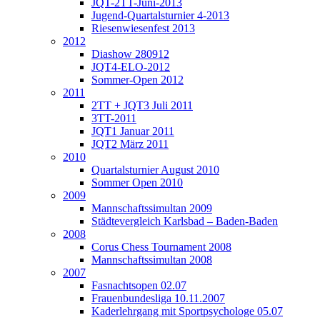
JQT-2TT-Juni-2013
Jugend-Quartalsturnier 4-2013
Riesenwiesenfest 2013
2012
Diashow 280912
JQT4-ELO-2012
Sommer-Open 2012
2011
2TT + JQT3 Juli 2011
3TT-2011
JQT1 Januar 2011
JQT2 März 2011
2010
Quartalsturnier August 2010
Sommer Open 2010
2009
Mannschaftssimultan 2009
Städtevergleich Karlsbad – Baden-Baden
2008
Corus Chess Tournament 2008
Mannschaftssimultan 2008
2007
Fasnachtsopen 02.07
Frauenbundesliga 10.11.2007
Kaderlehrgang mit Sportpsychologe 05.07