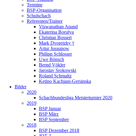
Termine
BSP-Organisation
Schulschach
Referenten/Trainer
Viswanathan Anand
Ekaterina Borulya
Christian Bossert
Mark Dvoretzky †
Artur Jussupow
Philipp Schlosser
Uwe Bönsch
Bernd Vökler
Jaroslav Srokowski
Roland Schmaltz
Ketino Kachiani-Gersinska
Bilder
2020
Schachbundesliga Meisterturnier 2020
2019
BSP Januar
BSP März
BSP September
2018
BSP Dezember 2018
JQT 3