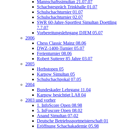
Mannschaftssimultan 21.07.07
Schachgespräch Trinkhalle 01.07
Schulschachturnier 01.07
Schulschachturnier 02.07
SWR 60-Jahre-Sportfest Simultan Doettling
7.7.07
Vorbereitungslehrgang DJEM 05.07
2006
Chess Classic Mainz 08.06
DWZ-1400-Turnier 05.07
Ferienturnier 08.06
Robert Sutterer 85 Jahre 03.07
2005
Herbstopen 05
Karpow Simultan 05
Schulschachpokal 07.05
2004
Bundeskader Lehrgang 11.04
Karpow besichtigt LA8 04
2003 und vorher
1. InfoScore Open 08.98
5. InFoscore Open 08.02
Anand Simultan 07-02
Deutsche Betriebssportmeisterschaft 01
Eröffnung Schachakademie 05.98