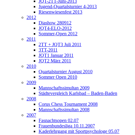
JQT-2TT-Juni-2013
Jugend-Quartalsturnier 4-2013
Riesenwiesenfest 2013
2012
Diashow 280912
JQT4-ELO-2012
Sommer-Open 2012
2011
2TT + JQT3 Juli 2011
3TT-2011
JQT1 Januar 2011
JQT2 März 2011
2010
Quartalsturnier August 2010
Sommer Open 2010
2009
Mannschaftssimultan 2009
Städtevergleich Karlsbad – Baden-Baden
2008
Corus Chess Tournament 2008
Mannschaftssimultan 2008
2007
Fasnachtsopen 02.07
Frauenbundesliga 10.11.2007
Kaderlehrgang mit Sportpsychologe 05.07