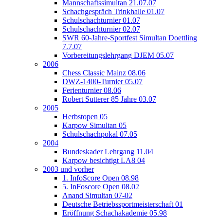
Mannschaftssimultan 21.07.07
Schachgespräch Trinkhalle 01.07
Schulschachturnier 01.07
Schulschachturnier 02.07
SWR 60-Jahre-Sportfest Simultan Doettling
7.7.07
Vorbereitungslehrgang DJEM 05.07
2006
Chess Classic Mainz 08.06
DWZ-1400-Turnier 05.07
Ferienturnier 08.06
Robert Sutterer 85 Jahre 03.07
2005
Herbstopen 05
Karpow Simultan 05
Schulschachpokal 07.05
2004
Bundeskader Lehrgang 11.04
Karpow besichtigt LA8 04
2003 und vorher
1. InfoScore Open 08.98
5. InFoscore Open 08.02
Anand Simultan 07-02
Deutsche Betriebssportmeisterschaft 01
Eröffnung Schachakademie 05.98