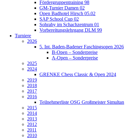
Fördergruppentraining 98
GM-Turnier Damen 02
Open Badhotel Hirsch 05.02
SAP School Cup 02
Sohraby im Schachzentrum 01
Vorbereitungslehrgang DLM 99
Turniere
2026
5. Int. Baden-Badener Faschingsopen 2026
B-Open – Sonderpreise
A-Open – Sonderpreise
2025
2024
GRENKE Chess Classic & Open 2024
2019
2018
2017
2016
Teilnehmerliste OSG Großmeister Simultan
2015
2014
2013
2012
2011
2010