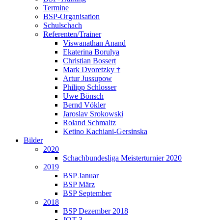
Termine
BSP-Organisation
Schulschach
Referenten/Trainer
Viswanathan Anand
Ekaterina Borulya
Christian Bossert
Mark Dvoretzky †
Artur Jussupow
Philipp Schlosser
Uwe Bönsch
Bernd Vökler
Jaroslav Srokowski
Roland Schmaltz
Ketino Kachiani-Gersinska
Bilder
2020
Schachbundesliga Meisterturnier 2020
2019
BSP Januar
BSP März
BSP September
2018
BSP Dezember 2018
JQT 3