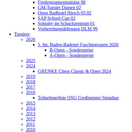
Fördergruppentraining 98
GM-Turnier Damen 02
Open Badhotel Hirsch 05.02
SAP School Cup 02
Sohraby im Schachzentrum 01
Vorbereitungslehrgang DLM 99
Turniere
2026
5. Int. Baden-Badener Faschingsopen 2026
B-Open – Sonderpreise
A-Open – Sonderpreise
2025
2024
GRENKE Chess Classic & Open 2024
2019
2018
2017
2016
Teilnehmerliste OSG Großmeister Simultan
2015
2014
2013
2012
2011
2010