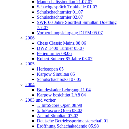
Mannschaftssimultan 21.07.07
Schachgespräch Trinkhalle 01.07
Schulschachturnier 01.07
Schulschachturnier 02.07
SWR 60-Jahre-Sportfest Simultan Doettling
7.7.07
Vorbereitungslehrgang DJEM 05.07
2006
Chess Classic Mainz 08.06
DWZ-1400-Turnier 05.07
Ferienturnier 08.06
Robert Sutterer 85 Jahre 03.07
2005
Herbstopen 05
Karpow Simultan 05
Schulschachpokal 07.05
2004
Bundeskader Lehrgang 11.04
Karpow besichtigt LA8 04
2003 und vorher
1. InfoScore Open 08.98
5. InFoscore Open 08.02
Anand Simultan 07-02
Deutsche Betriebssportmeisterschaft 01
Eröffnung Schachakademie 05.98