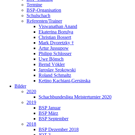
Termine
BSP-Organisation
Schulschach
Referenten/Trainer
Viswanathan Anand
Ekaterina Borulya
Christian Bossert
Mark Dvoretzky †
Artur Jussupow
Philipp Schlosser
Uwe Bönsch
Bernd Vökler
Jaroslav Srokowski
Roland Schmaltz
Ketino Kachiani-Gersinska
Bilder
2020
Schachbundesliga Meisterturnier 2020
2019
BSP Januar
BSP März
BSP September
2018
BSP Dezember 2018
JQT 3