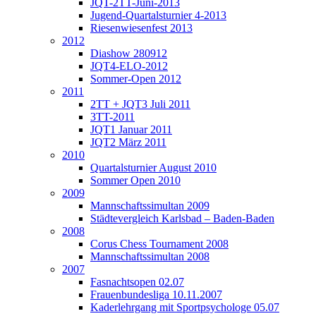
JQT-2TT-Juni-2013
Jugend-Quartalsturnier 4-2013
Riesenwiesenfest 2013
2012
Diashow 280912
JQT4-ELO-2012
Sommer-Open 2012
2011
2TT + JQT3 Juli 2011
3TT-2011
JQT1 Januar 2011
JQT2 März 2011
2010
Quartalsturnier August 2010
Sommer Open 2010
2009
Mannschaftssimultan 2009
Städtevergleich Karlsbad – Baden-Baden
2008
Corus Chess Tournament 2008
Mannschaftssimultan 2008
2007
Fasnachtsopen 02.07
Frauenbundesliga 10.11.2007
Kaderlehrgang mit Sportpsychologe 05.07