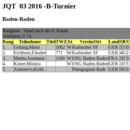
JQT 03 2016 -B-Turnier
Baden-Baden
Rangliste: Stand nach der 6. Runde
Selektion: U 14
Rang
Teilnehmer
Titel
TWZ
At
Verein/Ort
Land
S
R
V
1.
Grining,Maria
1062
W
Karlsruher SF
GER
3
3
0
2.
Eichhorn,Elisabet
771
W
Karlsruher SF
GER
4
0
2
3.
Martin,Anastasia
1100
W
OSG Baden-Baden
FRA
3
0
3
4.
Kisner,Monica
W
OSG Baden-Baden
GER
1
0
5
5.
Alekseevs,Kirils
Pädagogium Bade
GER
0
0
6