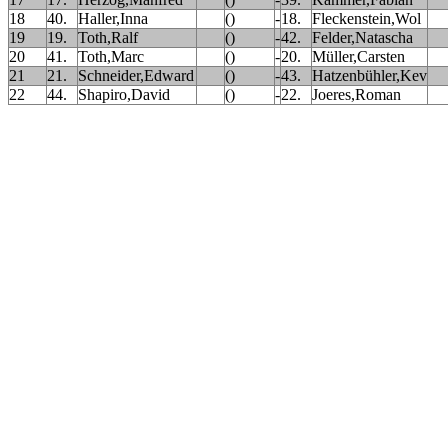
18
40.
Haller,Inna
()
-
18.
Fleckenstein,Wol
19
19.
Toth,Ralf
()
-
42.
Felder,Natascha
20
41.
Toth,Marc
()
-
20.
Müller,Carsten
21
21.
Schneider,Edward
()
-
43.
Hatzenbühler,Kev
22
44.
Shapiro,David
()
-
22.
Joeres,Roman