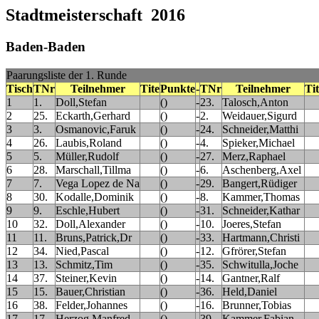
Stadtmeisterschaft 2016
Baden-Baden
Paarungsliste der 1. Runde
Tisch
TNr
Teilnehmer
Tite
Punkte
-
TNr
Teilnehmer
Ti
1
1.
Doll,Stefan
()
-
23.
Talosch,Anton
2
25.
Eckarth,Gerhard
()
-
2.
Weidauer,Sigurd
3
3.
Osmanovic,Faruk
()
-
24.
Schneider,Matthi
4
26.
Laubis,Roland
()
-
4.
Spieker,Michael
5
5.
Müller,Rudolf
()
-
27.
Merz,Raphael
6
28.
Marschall,Tillma
()
-
6.
Aschenberg,Axel
7
7.
Vega Lopez de Na
()
-
29.
Bangert,Rüdiger
8
30.
Kodalle,Dominik
()
-
8.
Kammer,Thomas
9
9.
Eschle,Hubert
()
-
31.
Schneider,Kathar
10
32.
Doll,Alexander
()
-
10.
Joeres,Stefan
11
11.
Bruns,Patrick,Dr
()
-
33.
Hartmann,Christi
12
34.
Nied,Pascal
()
-
12.
Gfrörer,Stefan
13
13.
Schmitz,Tim
()
-
35.
Schwitulla,Joche
14
37.
Steiner,Kevin
()
-
14.
Gantner,Ralf
15
15.
Bauer,Christian
()
-
36.
Held,Daniel
16
38.
Felder,Johannes
()
-
16.
Brunner,Tobias
17
17.
Herzog,Manfred
()
-
39.
Kammer,Fabian